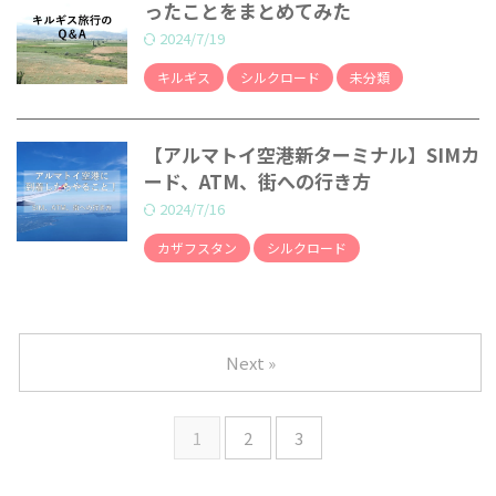
ったことをまとめてみた
2024/7/19
キルギス
シルクロード
未分類
【アルマトイ空港新ターミナル】SIMカ
ード、ATM、街への行き方
2024/7/16
カザフスタン
シルクロード
Next »
1
2
3