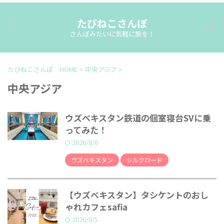
たびねこさんぽ
さんぽみたいに気軽に旅を！
たびねこさんぽ HOME
>
中央アジア
>
中央アジア
ウズベキスタン鉄道の個室寝台SVに乗
ってみた！
2026/8/6
ウズベキスタン
シルクロード
【ウズベキスタン】タシケントのおし
ゃれカフェsafia
2026/8/5