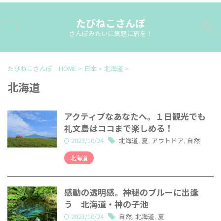
たびねこさんぽ
さんぽみたいに気軽に旅を！
たびねこさんぽ HOME
>
日本
>
北海道
>
北海道
アクティブなあなたへ。１日観光でも
礼文島はココまで楽しめる！
2023/10/24
北海道
,
夏
,
アウトドア
,
自然
北海道
感動の透明感。神秘のブルーに出逢
う 北海道・神の子池
2023/10/24
自然
,
北海道
,
夏