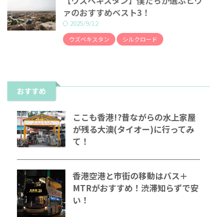
【ウズベキスタン】僕たちが選ぶヒヴ
ァのおすすめベスト3！
2025/9/12
ウズベキスタン
シルクロード
おすすめ
ここも香港!?昔ながらの水上家屋
が残る大澳(タイオー)に行ってみ
て！
香港空港と市街の移動はバス＋
MTRがおすすめ！渋滞知らずで安
い！