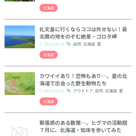
北海道
礼文島に行くならココは外せない！最
北限の地をのぞむ絶景・ゴロタ岬
2023/10/24
自然
,
北海道
,
夏
北海道
カワイイあり！恐怖もあり…。夏の北
海道で出会った野生動物たち
2023/10/24
アウトドア
,
自然
,
北海道
,
夏
北海道
緊張感のある散策…。ヒグマの活動期
７月に、北海道・知床を歩いてみた