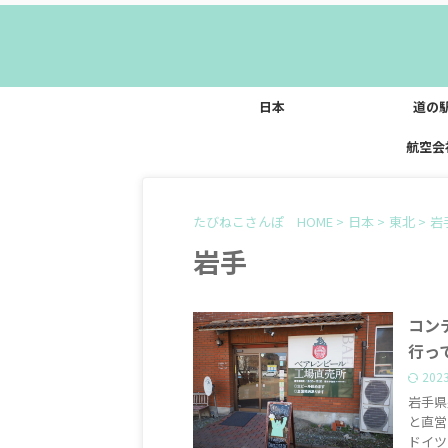
日本
道の
航空会
たびねこさんぽ HOME
>
日本
>
東北
>
岩
岩手
コン
行っ
202
岩手県
と直営
ドイツ