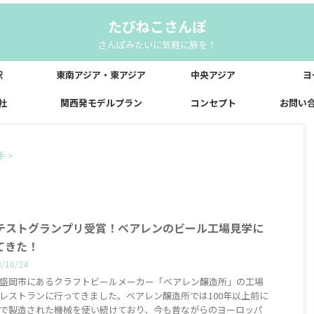
たびねこさんぽ
さんぽみたいに気軽に旅を！
駅
東南アジア・東アジア
中央アジア
ヨ
社
関西発モデルプラン
コンセプト
お問い
手
>
テストグランプリ受賞！ベアレンのビール工場見学に
てきた！
3/10/24
盛岡市にあるクラフトビールメーカー「ベアレン醸造所」の工場
レストランに行ってきました。ベアレン醸造所では100年以上前に
で製造された機械を使い続けており、今も昔ながらのヨーロッパ