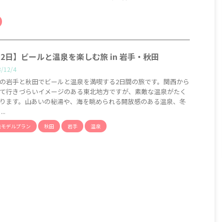
泊2日】ビールと温泉を楽しむ旅 in 岩手・秋田
3/12/4
の岩手と秋田でビールと温泉を満喫する2日間の旅です。関西から
て行きづらいイメージのある東北地方ですが、素敵な温泉がたく
ります。山あいの秘湯や、海を眺められる開放感のある温泉、冬
..
発モデルプラン
秋田
岩手
温泉