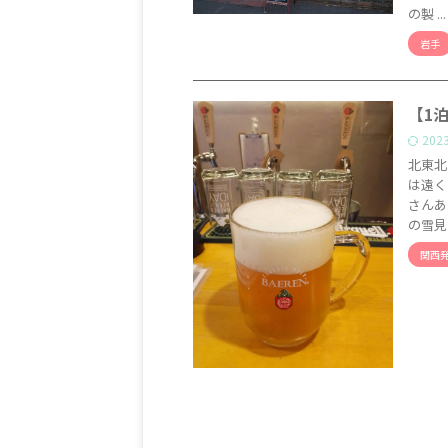
の製 ...
岩手
【1
202
北東北
は遠く
さんあ
の雪見 .
関西