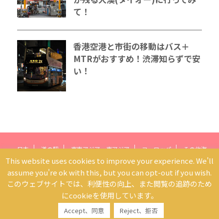
て！
香港空港と市街の移動はバス＋
MTRがおすすめ！渋滞知らずで安
い！
日本
道の駅
東南アジア・東アジア
ヨーロッパ
その他海
This website uses cookies to improve your experience. We'll
外
航空会社
関西発モデルプラン
総合旅行業務取扱管理者
プ
assume you're ok with this, but you can opt-out if you wish.
ロフィール
プライバシーポリシー
サイトマップ
このウェブサイトでは、利便性の向上、また閲覧の追跡のため
たびねこさんぽ
にcookieを使用しています。
さんぽみたいに気軽に旅を！
Accept、同意
Reject、拒否