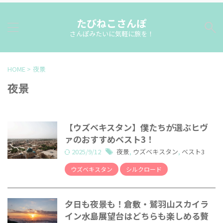
たびねこさんぽ
さんぽみたいに気軽に旅を！
HOME
>
夜景
夜景
【ウズベキスタン】僕たちが選ぶヒヴ
ァのおすすめベスト3！
2025/9/12
夜景
,
ウズベキスタン
,
ベスト3
ウズベキスタン
シルクロード
夕日も夜景も！倉敷・鷲羽山スカイラ
イン水島展望台はどちらも楽しめる贅