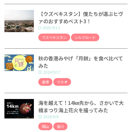
【ウズベキスタン】僕たちが選ぶヒヴ
ァのおすすめベスト3！
2025/9/12
ウズベキスタン
シルクロード
秋の香港みやげ「月餅」を食べ比べて
みた
2024/9/17
香港
マカオ
海を越えて！14㎞先から、さかいで大
橋まつり海上花火を撮ってみた
2024/9/8
岡山
香川